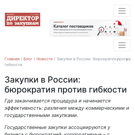
Главная
/
Блог
/
Новости
/
Закупки в России: бюрократия против
Назад
Впе
гибкости
Закупки в России:
Новости
бюрократия против гибкости
Где заканчивается процедура и начинается
26.08.2025
эффективность: различия между коммерческими и
государственными закупками
.
Государственные закупки ассоциируются у
бизнеса с бюрократией, корпоративные – с