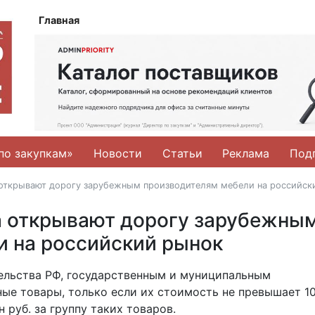
Главная
по закупкам»
Новости
Статьи
Реклама
Под
 открывают дорогу зарубежным производителям мебели на российск
а открывают дорогу зарубежны
и на российский рынок
ельства РФ, государственным и муниципальным
ые товары, только если их стоимость не превышает 1
н руб. за группу таких товаров.