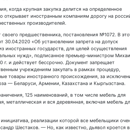
ия, когда крупная закупка делится на определенное
то открывает иностранным компаниям дорогу на росси
ечественных производителей.
 своего предшественника, постановления №1072. В это
т 30.04.2020 «Об установлении запрета на допуск
з иностранных государств, для целей осуществления
пальных нужд», подписанное премьер-министром Миха
0 г. и действует бессрочно. Документ запрещает
венным учреждениям закупать в рамках процедур,
ые товары иностранного происхождения, за исключен
за — Беларуси, Армении, Казахстана и Кыргызстана.
аничения, 125 наименований, в том числе мебель для
я, металлическая и вся деревянная, включая мебель д
 инициатива, реализации которой все мебельщики оче
андр Шестаков. — Но, как известно, дьявол кроется в