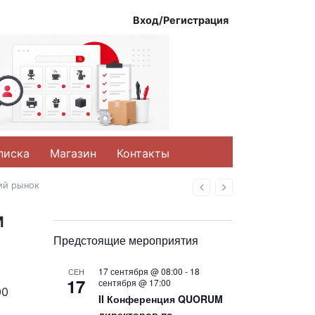
Вход/Регистрация
писка
Магазин
Контакты
ий рынок
Назад
Вперед
м
Предстоящие мероприятия
17 сентября @ 08:00
-
18
СЕН
17
сентября @ 17:00
00
II Конференция QUORUM
директоров по