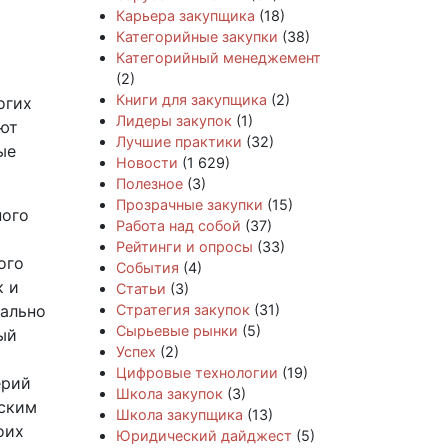
Карьера закупщика
(18)
Категорийные закупки
(38)
Категорийный менеджемент
(2)
Книги для закупщика
(2)
огих
Лидеры закупок
(1)
ают
Лучшие практики
(32)
ые
Новости
(1 629)
Полезное
(3)
Прозрачные закупки
(15)
ного
Работа над собой
(37)
Рейтинги и опросы
(33)
ого
События
(4)
к и
Статьи
(3)
гально
Стратегия закупок
(31)
Сырьевые рынки
(5)
ый
Успех
(2)
Цифровые технологии
(19)
ерий
Школа закупок
(3)
йским
Школа закупщика
(13)
оих
Юридический дайджест
(5)