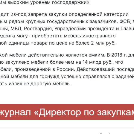
ким высоким уровнем господдержки».
дит из-под запрета закупки определенной категории
ым рядом крупных государственных заказчиков. ФСБ, 
ны, МВД, Росгвардия, Управделами президента и Глав
идента могут приобретать мебель иностранного
ой единицы товара по цене не более 2 млн руб.
ой мебели действительно является емким. В 2018 г. д
 закуплено мебели более чем на 14 млрд руб., что
ебели, произведенной в России. Действовавший послед
нной мебели для госнужд успешно справлялся с задаче
ть излишне дорогую мебель.