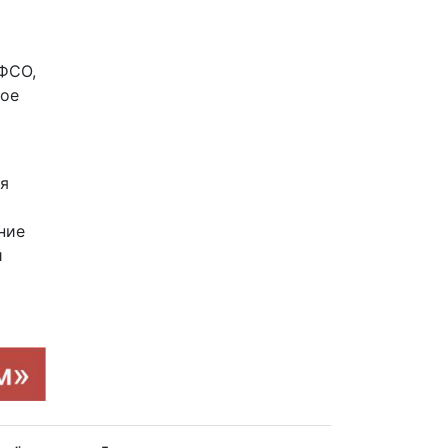
ФСО,
ное
ля
ние
й