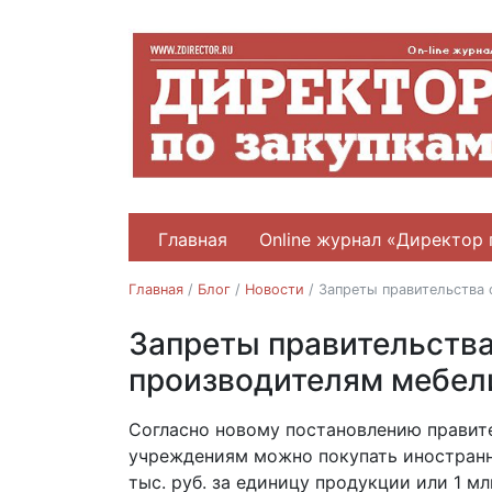
Главная
Online журнал «Директор 
Главная
/
Блог
/
Новости
/
Запреты правительства
Запреты правительств
Новости
производителям мебел
30.06.2020
Согласно новому постановлению правит
учреждениям можно покупать иностранн
тыс. руб. за единицу продукции или 1 мл