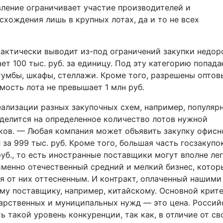
вление ограничивает участие производителей и
хождения лишь в крупных лотах, да и то не всех
фактически выводит из-под ограничений закупки недор
т 100 тыс. руб. за единицу. Под эту категорию попад
 тумбы, шкафы, стеллажи. Кроме того, разрешены оптов
мость лота не превышает 1 млн руб.
ализации разных закупочных схем, например, популяр
 делится на определенное количество лотов нужной
ков. — Любая компания может объявить закупку офисн
л за 999 тыс. руб. Кроме того, большая часть госзакупо
уб., то есть иностранные поставщики могут вполне ле
 именно отечественный средний и мелкий бизнес, котор
ся от них оттесненным. И контракт, оплаченный нашими
ому поставщику, например, китайскому. Основной крит
дарственных и муниципальных нужд — это цена. Росси
 такой уровень конкуренции, так как, в отличие от св