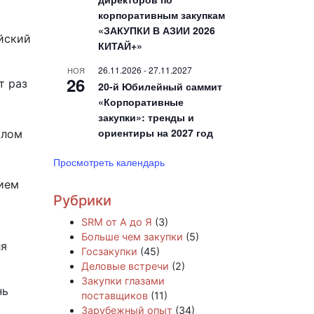
корпоративным закупкам
«ЗАКУПКИ В АЗИИ 2026
йский
КИТАЙ+»
26.11.2026
-
27.11.2027
НОЯ
26
т раз
20-й Юбилейный саммит
«Корпоративные
закупки»: тренды и
ориентиры на 2027 год
илом
Просмотреть календарь
ием
Рубрики
SRM от А до Я
(3)
Больше чем закупки
(5)
ля
Госзакупки
(45)
Деловые встречи
(2)
Закупки глазами
нь
поставщиков
(11)
Зарубежный опыт
(34)