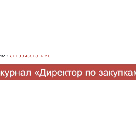
димо
авторизоваться
.