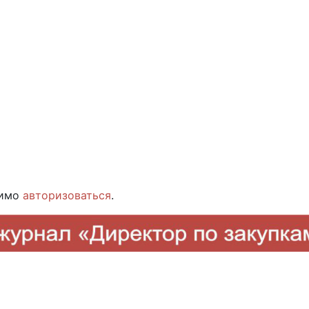
димо
авторизоваться
.