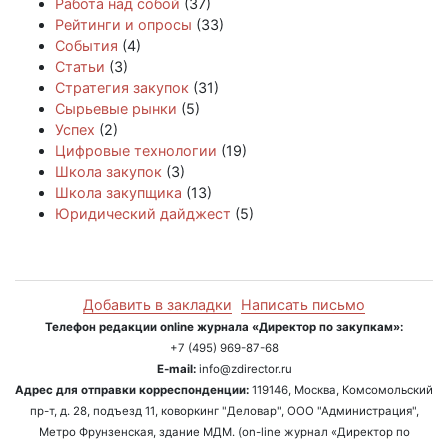
Работа над собой
(37)
Рейтинги и опросы
(33)
События
(4)
Статьи
(3)
Стратегия закупок
(31)
Сырьевые рынки
(5)
Успех
(2)
Цифровые технологии
(19)
Школа закупок
(3)
Школа закупщика
(13)
Юридический дайджест
(5)
Добавить в закладки
Написать письмо
Телефон редакции online журнала «Директор по закупкам»:
+7 (495) 969-87-68
E-mail:
info@zdirector.ru
Адрес для отправки корреспонденции:
119146, Москва, Комсомольский
пр-т, д. 28, подъезд 11, коворкинг "Деловар", ООО "Администрация",
Метро Фрунзенская, здание МДМ. (on-line журнал «Директор по