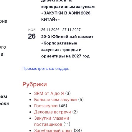
корпоративным закупкам
«ЗАКУПКИ В АЗИИ 2026
КИТАЙ+»
она
26.11.2026
-
27.11.2027
НОЯ
26
20-й Юбилейный саммит
«Корпоративные
ого
закупки»: тренды и
 в
ориентиры на 2027 год
Просмотреть календарь
Рубрики
SRM от А до Я
(3)
сим
Больше чем закупки
(5)
осле
Госзакупки
(45)
Деловые встречи
(2)
Закупки глазами
поставщиков
(11)
Зарубежный опыт
(34)