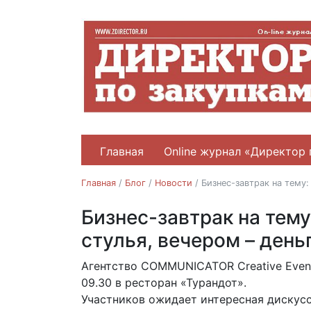
Главная
Online журнал «Директор 
Главная
/
Блог
/
Новости
/
Бизнес-завтрак на тему:
Бизнес-завтрак на тем
Новости
стулья, вечером – день
Агентство COMMUNICATOR Creative Event
13.06.2019
09.30 в ресторан «Турандот».
Участников ожидает интересная дискус