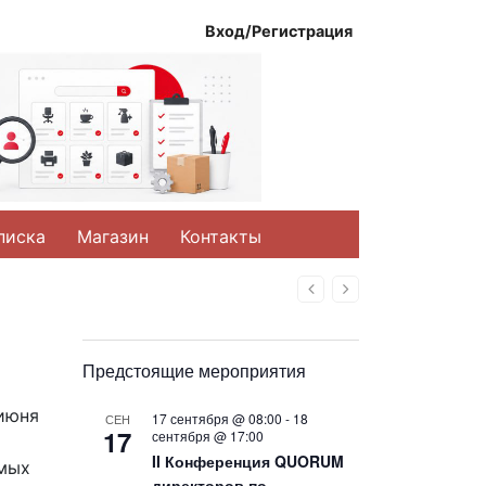
Вход/Регистрация
писка
Магазин
Контакты
Назад
Вперед
Предстоящие мероприятия
 июня
17 сентября @ 08:00
-
18
СЕН
17
сентября @ 17:00
II Конференция QUORUM
ямых
директоров по