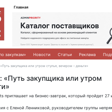
Главная
по закупкам»
Новости
Статьи
Реклама
Под
 «Путь закупщика или утром стулья, вечером – деньги»
у: «Путь закупщика или утром
ги»
s приглашает на бизнес-завтрак, который пройдет 27
сия с Еленой Ленниковой, руководителем группы непр