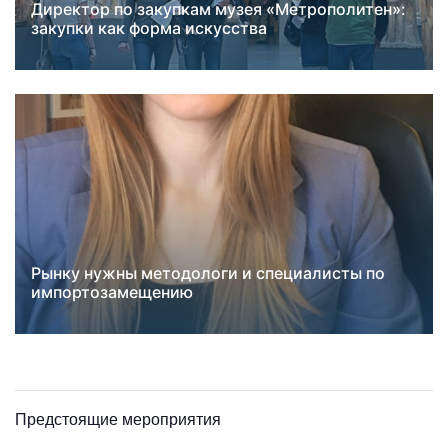
Директор по закупкам музея «Метрополитен»:
Новости
закупки как форма искусства
Успех
Рынку нужны методологи и специалисты по
Карьера закупщика
импортозамещению
Успех
Предстоящие мероприятия