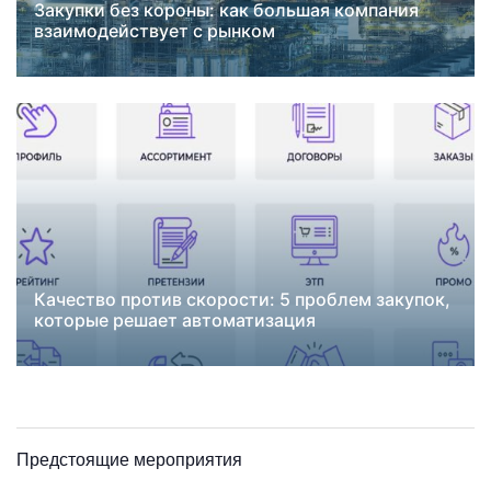
Закупки без короны: как большая компания
Новости
NPS поставщиков
взаимодействует с рынком
автоматизация закупок
День поставщика
закупки
ИИ в закупках
импортозамещение
поставщики
СИБУР
Качество против скорости: 5 проблем закупок,
Новости
автоматизация закупок
которые решает автоматизация
Предстоящие мероприятия