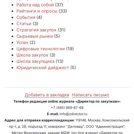
Работа над собой
(37)
Рейтинги и опросы
(33)
События
(4)
Статьи
(3)
Стратегия закупок
(31)
Сырьевые рынки
(5)
Успех
(2)
Цифровые технологии
(19)
Школа закупок
(3)
Школа закупщика
(13)
Юридический дайджест
(5)
Добавить в закладки
Написать письмо
Телефон редакции online журнала «Директор по закупкам»:
+7 (495) 969-87-68
E-mail:
info@zdirector.ru
Адрес для отправки корреспонденции:
119146, Москва, Комсомольский
пр-т, д. 28, подъезд 11, коворкинг "Деловар", ООО "Администрация",
Метро Фрунзенская, здание МДМ. (on-line журнал «Директор по