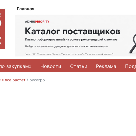
Главная
по закупкам»
Новости
Статьи
Реклама
Под
я все растет
/
русагро