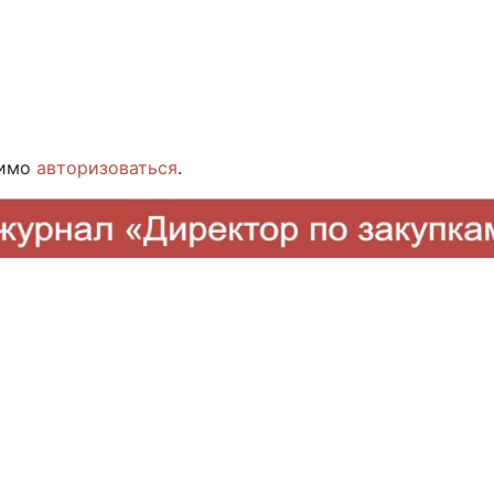
димо
авторизоваться
.