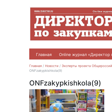
Главная
Online журнал «Директор 
Главная
/
Новости
/
Эксперты проекта Общероссийс
ONFzakypkishkola(9)
ONFzakypkishkola(9)