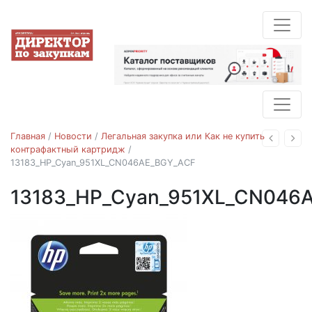
Главная
/
Новости
/
Легальная закупка или Как не купить
Назад
Впе
контрафактный картридж
/
13183_HP_Cyan_951XL_CN046AE_BGY_ACF
13183_HP_Cyan_951XL_CN046