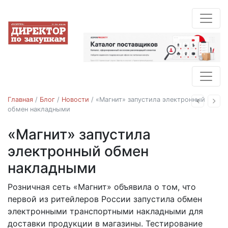
Главная
/
Блог
/
Новости
/
«Магнит» запустила электронный
Назад
Впе
обмен накладными
«Магнит» запустила
Новости
электронный обмен
накладными
Розничная сеть «Магнит» объявила о том, что
31.01.2019
первой из ритейлеров России запустила обмен
электронными транспортными накладными для
доставки продукции в магазины. Тестирование