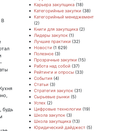
Карьера закупщика
(18)
Категорийные закупки
(38)
Категорийный менеджемент
 В
(2)
Книги для закупщика
(2)
Лидеры закупок
(1)
е
Лучшие практики
(32)
Новости
(1 629)
отал
Полезное
(3)
и
Прозрачные закупки
(15)
—
Работа над собой
(37)
аты
Рейтинги и опросы
(33)
События
(4)
Статьи
(3)
Кухня
Стратегия закупок
(31)
но,
Сырьевые рынки
(5)
Успех
(2)
, будь
Цифровые технологии
(19)
Школа закупок
(3)
м
Школа закупщика
(13)
Юридический дайджест
(5)
чае