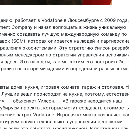
ению, работает в Vodafone в Люксембурге с 2009 года.
rement Company и начал воплощать в жизнь уникальную
 именно создавать лучшую международную команду по
вок (SCM), которая опирается на людей и партнерски
равления экосистемами. Эту стратегию Уилсон разраб
авным менеджером по стратегии управления цепочкам
я здесь. Это наш дом, как мы хотим его построить?», 
грали с некоторыми идеями и определили разные комн
ты дома: кухня, игровая комната, гараж и столовая. «
Лучшие вещи происходят на кухне, поэтому, естествен
», — объясняет Уилсон. — «В гараже находится наш
убируем проекты, которые могут создавать стоимость
ижение затрат Vodafone. Игровая комната позволяет на
естируем новую технологию в управлении цепочками
, и если это работает, масштабируем. В противном слу