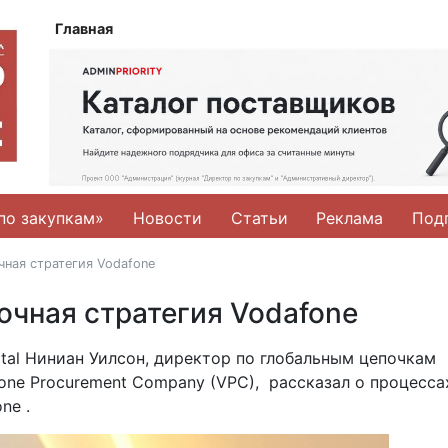
Главная
по закупкам»
Новости
Статьи
Реклама
Под
чная стратегия Vodafone
очная стратегия Vodafone
ital Ниниан Уилсон, директор по глобальным цепочкам
one Procurement Company (VPC), рассказал о процесса
ne .