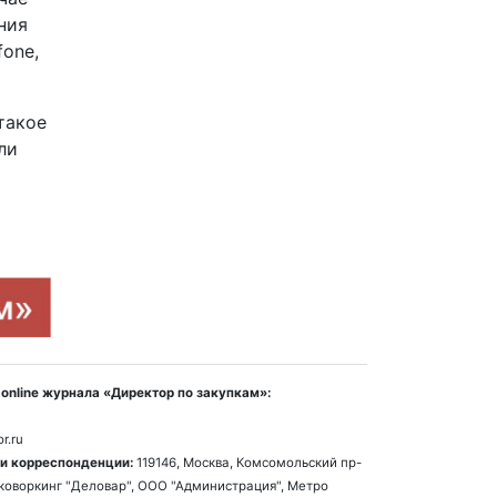
ния
one,
такое
ли
online журнала «Директор по закупкам»:
r.ru
и корреспонденции:
119146, Москва, Комсомольский пр-
1, коворкинг "Деловар", ООО "Администрация", Метро