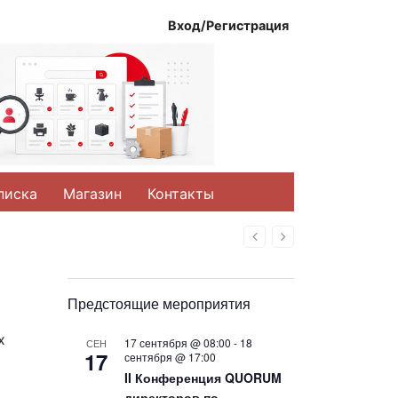
Вход/Регистрация
писка
Магазин
Контакты
Назад
Вперед
Предстоящие мероприятия
х
17 сентября @ 08:00
-
18
СЕН
17
сентября @ 17:00
II Конференция QUORUM
директоров по