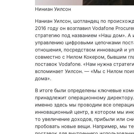
Ниниан Уилсон
Наниан Уилсон, шотландец по происхожд
2016 году он возглавил Vodafone Procu
стратегию под названием «Наш дом». А
управлению цифровыми цепочками поста
отношения, посредством инноваций и уп
совместно с Нилом Кокером, бывшим гл
поставок Vodafone. «Нам нужна стратеги
вспоминает Уилсон. — «Мы с Нилом пои
дома».
В итоге были определены ключевые комна
принадлежит операционному директору. 
именно здесь мы проводим все операции
инновационный центр, в котором мы инк
то увеличение доходов, прибыли или сн
пробовать новые вещи. Например, мы т
поставок для внутреннего использования