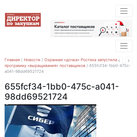
Главная
/
Новости
/
Охранная «дочка» Ростеха запустила
Назад
Впе
программу «выращивания» поставщиков
/
655fcf34-1bb0-475c-
a041-98dd69521724
655fcf34-1bb0-475c-a041-
98dd69521724