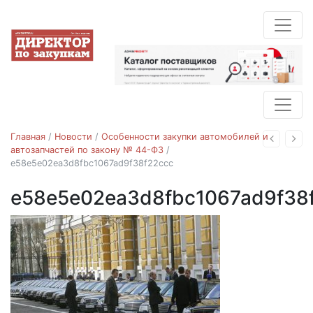
Главная
/
Новости
/
Особенности закупки автомобилей и
Назад
Впе
автозапчастей по закону № 44-ФЗ
/
e58e5e02ea3d8fbc1067ad9f38f22ccc
e58e5e02ea3d8fbc1067ad9f38