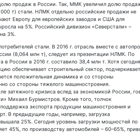
долю продаж в России. Так, ММК увеличил долю прода
0 000 т) стали. НЛМК отдельно российские продажи не
чают Европу для европейских заводов и США для
росла на 5%. Российский дивизион «Северстали» –
на 3%.
отребителей стали. В 2016 г. отрасль вместе с автопр
ссии (8,064 млн т), следует из презентации НЛМК. По
в России в 2016 г. составило 38,4 млн т. Хотя сегодн
кцию обеспечивает строительный сектор, подчеркивае
ается положительная динамика и со стороны
нно со стороны тяжелого машиностроения.
е затяжного кризиса вслед за экономикой России, го
ки» Михаил Бурмистров. Кроме того, толчок
 поддержка экспорта продукции машиностроения и
рт. В предыдущие годы, например, загрузка
евышала 25%. Сегодня уровень загрузки мощностей по
яет 45%, по производству автомобилей – 60–65%, прив