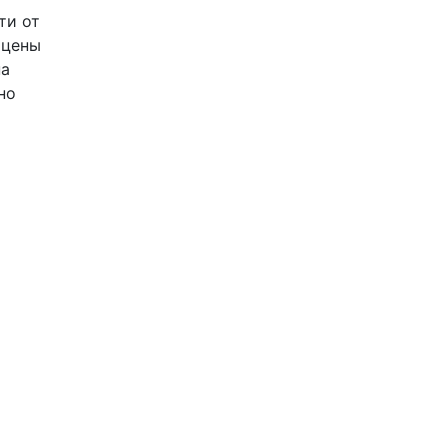
ти от
 цены
на
но