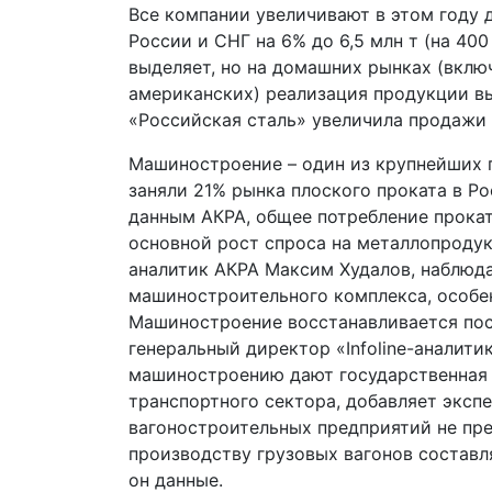
Все компании увеличивают в этом году 
России и СНГ на 6% до 6,5 млн т (на 40
выделяет, но на домашних рынках (вклю
американских) реализация продукции вы
«Российская сталь» увеличила продажи 
Машиностроение – один из крупнейших п
заняли 21% рынка плоского проката в Ро
данным АКРА, общее потребление проката 
основной рост спроса на металлопроду
аналитик АКРА Максим Худалов, наблюд
машиностроительного комплекса, особе
Машиностроение восстанавливается посл
генеральный директор «Infoline-аналити
машиностроению дают государственная
транспортного сектора, добавляет экспе
вагоностроительных предприятий не пр
производству грузовых вагонов составл
он данные.