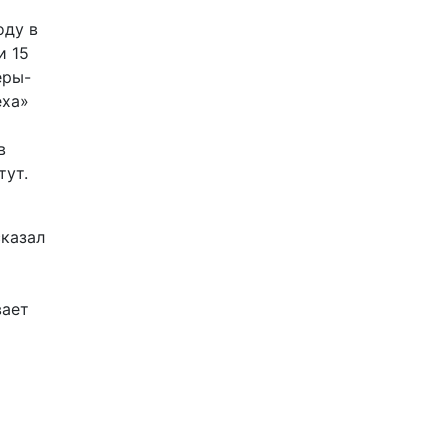
оду в
и 15
еры-
еха»
в
тут.
сказал
вает