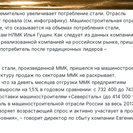
емительно увеличивает потребление стали. Отрасль
т провала (см. инфографику). Машиностроительная отр
, что сказывается на объемах потребления стали,
ам НЛМК Илья Гущин. Как следует из данных компании
и, реализованной компанией на российском рынке, при
 потребитель после традиционных лидеров –
 стали, произведенной ММК, пришелся на машинострое
уктуру продаж по секторам ММК не раскрывает.
 что за девять месяцев отгрузки ММК предприятиям
ыросли на 1,5% в годовом сравнении: с 732 400 до 74
поставки машиностроителям «Северсталь» (до 414 000 т
аль в машиностроительной отрасли России за весь 201
творяет возрастающий спрос и активно участвует в пр
ения», – говорит директор по сбыту компании Евгени