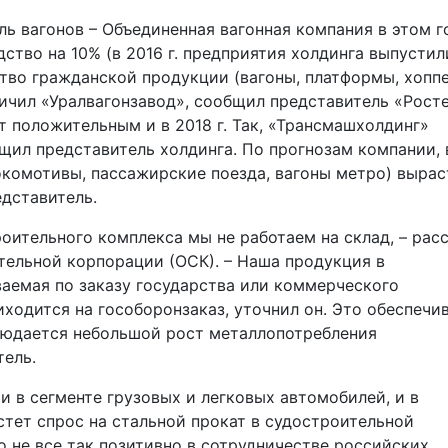
ь вагонов – Объединенная вагонная компания в этом г
тво на 10% (в 2016 г. предприятия холдинга выпустил
ство гражданской продукции (вагоны, платформы, хопп
личил «Уралвагонзавод», сообщил представитель «Рост
т положительным и в 2018 г. Так, «Трансмашхолдинг»
бщил представитель холдинга. По прогнозам компании, 
комотивы, пассажирские поезда, вагоны метро) вырас
едставитель.
оительного комплекса мы не работаем на склад, – рас
тельной корпорации (ОСК). – Наша продукция в
ваемая по заказу государства или коммерческого
ходится на гособоронзаказ, уточнил он. Это обеспечи
блюдается небольшой рост металлопотребления
тель.
и в сегменте грузовых и легковых автомобилей, и в
стет спрос на стальной прокат в судостроительной
о не все так позитивно в сотрудничестве российских