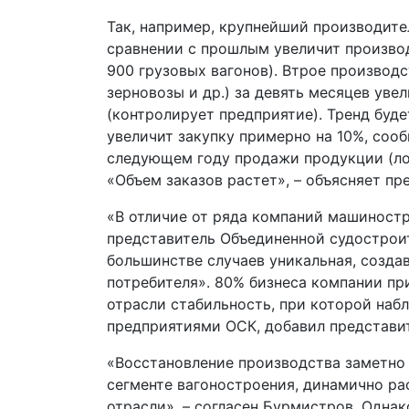
Так, например, крупнейший производител
сравнении с прошлым увеличит производс
900 грузовых вагонов). Втрое производ
зерновозы и др.) за девять месяцев уве
(контролирует предприятие). Тренд буде
увеличит закупку примерно на 10%, соо
следующем году продажи продукции (ло
«Объем заказов растет», – объясняет пр
«В отличие от ряда компаний машиностр
представитель Объединенной судострои
большинстве случаев уникальная, созда
потребителя». 80% бизнеса компании при
отрасли стабильность, при которой на
предприятиями ОСК, добавил представи
«Восстановление производства заметно 
сегменте вагоностроения, динамично ра
отрасли», – согласен Бурмистров. Однак