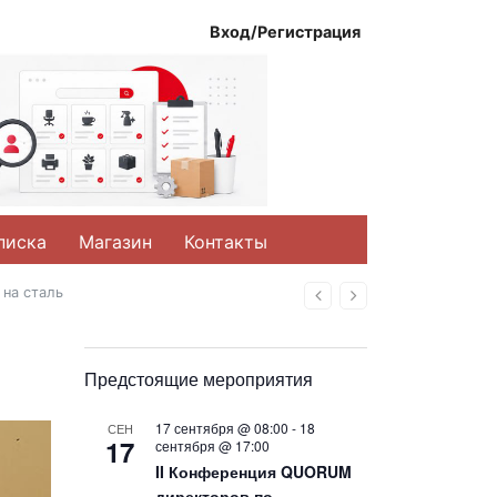
Вход/Регистрация
писка
Магазин
Контакты
 на сталь
Назад
Вперед
Предстоящие мероприятия
17 сентября @ 08:00
-
18
СЕН
17
сентября @ 17:00
II Конференция QUORUM
директоров по