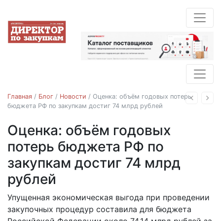
Главная
/
Блог
/
Новости
/
Оценка: объём годовых потерь
Назад
Впе
бюджета РФ по закупкам достиг 74 млрд рублей
Оценка: объём годовых
Новости
потерь бюджета РФ по
закупкам достиг 74 млрд
рублей
Упущенная экономическая выгода при проведении
17.12.2019
закупочных процедур составила для бюджета
Российской Федерации около 74,14 млрд рублей за