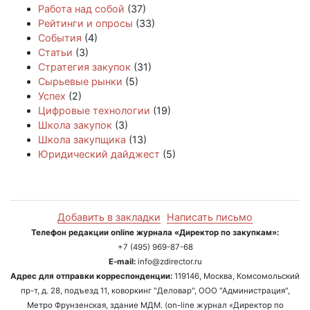
Работа над собой
(37)
Рейтинги и опросы
(33)
События
(4)
Статьи
(3)
Стратегия закупок
(31)
Сырьевые рынки
(5)
Успех
(2)
Цифровые технологии
(19)
Школа закупок
(3)
Школа закупщика
(13)
Юридический дайджест
(5)
Добавить в закладки
Написать письмо
Телефон редакции online журнала «Директор по закупкам»:
+7 (495) 969-87-68
E-mail:
info@zdirector.ru
Адрес для отправки корреспонденции:
119146, Москва, Комсомольский
пр-т, д. 28, подъезд 11, коворкинг "Деловар", ООО "Администрация",
Метро Фрунзенская, здание МДМ. (on-line журнал «Директор по