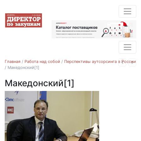
Главная
/
Работа над собой
/
Перспективы аутсорсинга в России
Назад
Впе
/
Македонский[1]
Македонский[1]