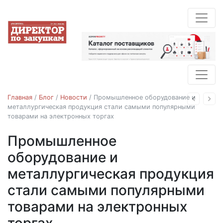
Главная
/
Блог
/
Новости
/
Промышленное оборудование и
Назад
Впе
металлургическая продукция стали самыми популярными
товарами на электронных торгах
Промышленное
Новости
оборудование и
металлургическая продукция
стали самыми популярными
товарами на электронных
торгах