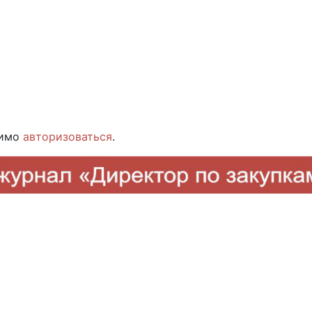
димо
авторизоваться
.