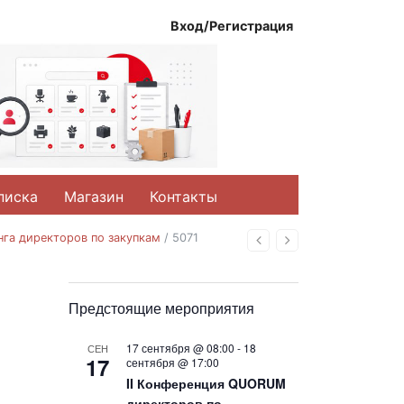
Вход/Регистрация
писка
Магазин
Контакты
нга директоров по закупкам
/
5071
Назад
Вперед
Предстоящие мероприятия
17 сентября @ 08:00
-
18
СЕН
17
сентября @ 17:00
II Конференция QUORUM
директоров по