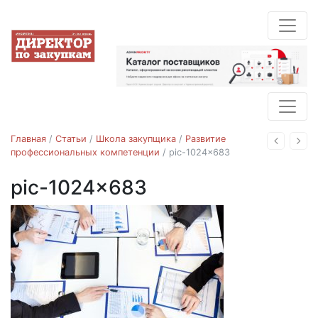
Главная
/
Статьи
/
Школа закупщика
/
Развитие
Назад
Впе
профессиональных компетенции
/
pic-1024×683
pic-1024×683