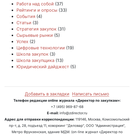
Работа над собой
(37)
Рейтинги и опросы
(33)
События
(4)
Статьи
(3)
Стратегия закупок
(31)
Сырьевые рынки
(5)
Успех
(2)
Цифровые технологии
(19)
Школа закупок
(3)
Школа закупщика
(13)
Юридический дайджест
(5)
Добавить в закладки
Написать письмо
Телефон редакции online журнала «Директор по закупкам»:
+7 (495) 969-87-68
E-mail:
info@zdirector.ru
Адрес для отправки корреспонденции:
119146, Москва, Комсомольский
пр-т, д. 28, подъезд 11, коворкинг "Деловар", ООО "Администрация",
Метро Фрунзенская, здание МДМ. (on-line журнал «Директор по