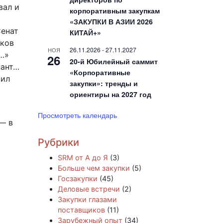
вал и
корпоративным закупкам
«ЗАКУПКИ В АЗИИ 2026
Сенат
КИТАЙ+»
чков
26.11.2026
-
27.11.2027
НОЯ
о…»
26
20-й Юбилейный саммит
нант…
«Корпоративные
вил
закупки»: тренды и
ориентиры на 2027 год
Просмотреть календарь
— в
Рубрики
SRM от А до Я
(3)
Больше чем закупки
(5)
Госзакупки
(45)
Деловые встречи
(2)
Закупки глазами
поставщиков
(11)
Зарубежный опыт
(34)