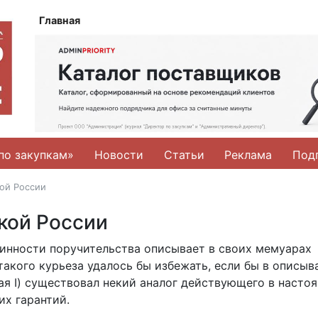
Главная
по закупкам»
Новости
Статьи
Реклама
Под
кой России
ской России
инности поручительства описывает в своих мемуарах
такого курьеза удалось бы избежать, если бы в описы
я I) существовал некий аналог действующего в насто
их гарантий.