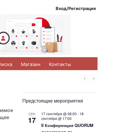
Вход/Регистрация
писка
Магазин
Контакты
Назад
Вперед
Предстоящие мероприятия
ваемое
17 сентября @ 08:00
-
18
СЕН
ящее
17
сентября @ 17:00
II Конференция QUORUM
директоров по