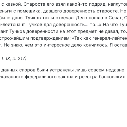
 с казной. Староста его взял какой-то подряд, наплуто
деньги с помещика, давшего доверенность старосте. Но
было дано. Тучков так и отвечал. Дело пошло в Сенат, 
л-лейтенант Тучков дал доверенность… то…» На что Ту
нант Тучков доверенности на этот предмет не давал, т
 строжайшим подтверждением: «Так как генерал-лейте
. Не знаю, чем это интересное дело кончилось. Я оста
. IX, с. 217)
 данных споров были устранены лишь совсем недавно 
указанного федерального закона и реестра банковских