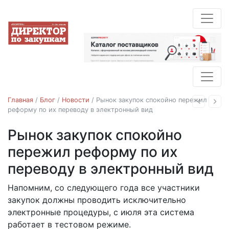
Главная
/
Блог
/
Новости
/
Рынок закупок спокойно пережил
Назад
Впе
реформу по их переводу в электронный вид
Рынок закупок спокойно
Новости
пережил реформу по их
переводу в электронный вид
Напомним, со следующего года все участники
14.11.2018
закупок должны проводить исключительно
электронные процедуры, с июля эта система
работает в тестовом режиме.