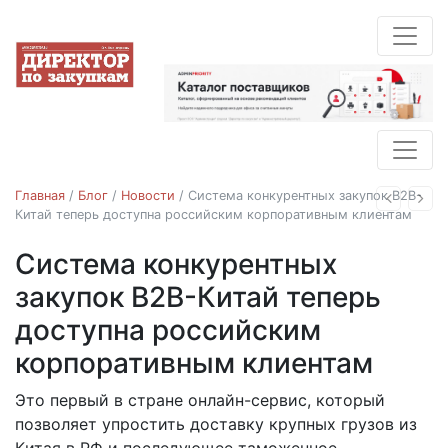
Главная
/
Блог
/
Новости
/
Система конкурентных закупок B2B-
Назад
Впе
Китай теперь доступна российским корпоративным клиентам
Система конкурентных
Новости
закупок B2B-Китай теперь
доступна российским
корпоративным клиентам
Это первый в стране онлайн-сервис, который
24.09.2018
позволяет упростить доставку крупных грузов из
Китая в РФ и последующее таможенное