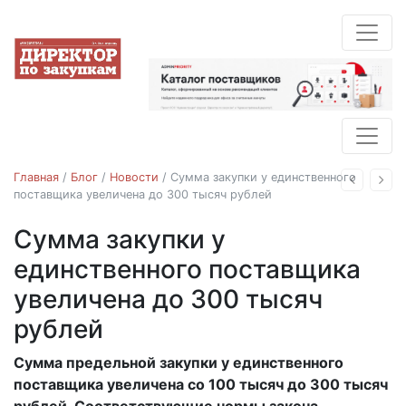
Главная
/
Блог
/
Новости
/
Сумма закупки у единственного
Назад
Впе
поставщика увеличена до 300 тысяч рублей
Сумма закупки у
Новости
единственного поставщика
увеличена до 300 тысяч
рублей
Сумма предельной закупки у единственного
01.07.2019
поставщика увеличена со 100 тысяч до 300 тысяч
рублей. Соответствующие нормы закона,