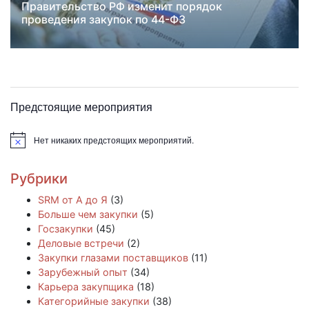
Правительство РФ изменит порядок
Новости
госзакупка
проведения закупок по 44-ФЗ
госконтракт
изменения в госзакупках
Предстоящие мероприятия
Нет никаких предстоящих мероприятий.
Заметка
Рубрики
SRM от А до Я
(3)
Больше чем закупки
(5)
Госзакупки
(45)
Деловые встречи
(2)
Закупки глазами поставщиков
(11)
Зарубежный опыт
(34)
Карьера закупщика
(18)
Категорийные закупки
(38)