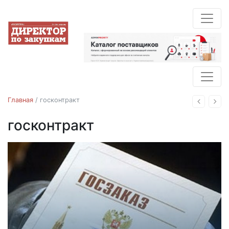
Главная
/
госконтракт
Назад
Впе
госконтракт