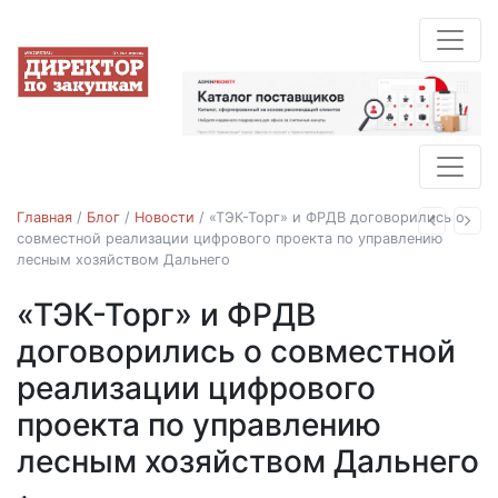
Главная
/
Блог
/
Новости
/
«ТЭК-Торг» и ФРДВ договорились о
Назад
Впе
совместной реализации цифрового проекта по управлению
лесным хозяйством Дальнего
«ТЭК-Торг» и ФРДВ
Новости
договорились о совместной
реализации цифрового
проекта по управлению
лесным хозяйством Дальнего