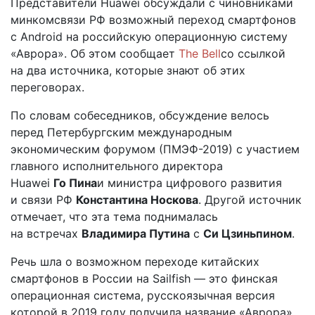
Представители Huawei обсуждали с чиновниками
11.06.2019
минкомсвязи РФ возможный переход смартфонов
с Android на российскую операционную систему
«Аврора». Об этом сообщает
The Bell
со ссылкой
на два источника, которые знают об этих
переговорах.
По словам собеседников, обсуждение велось
перед Петербургским международным
экономическим форумом (ПМЭФ-2019) с участием
главного исполнительного директора
Huawei
Го Пина
и министра цифрового развития
и связи РФ
Константина Носкова
. Другой источник
отмечает, что эта тема поднималась
на встречах
Владимира Путина
с
Си Цзиньпином
.
Речь шла о возможном переходе китайских
смартфонов в России на Sailfish — это финская
операционная система, русскоязычная версия
которой в 2019 году получила название «Аврора».