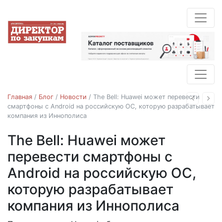
Главная
/
Блог
/
Новости
/
The Bell: Huawei может перевести
Назад
Впе
смартфоны с Android на российскую ОС, которую разрабатывает
компания из Иннополиса
The Bell: Huawei может
Новости
перевести смартфоны с
Android на российскую ОС,
которую разрабатывает
компания из Иннополиса