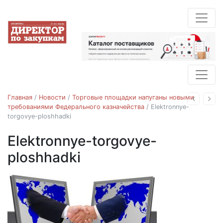
Главная
/
Новости
/
Торговые площадки напуганы новыми
Назад
Впе
требованиями Федерального казначейства
/
Elektronnye-
torgovye-ploshhadki
Elektronnye-torgovye-
ploshhadki