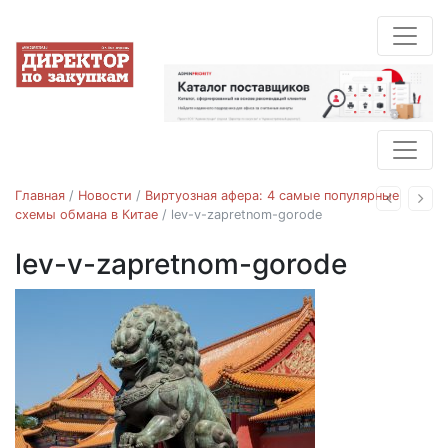
Главная
/
Новости
/
Виртуозная афера: 4 самые популярные
Назад
Впе
схемы обмана в Китае
/
lev-v-zapretnom-gorode
lev-v-zapretnom-gorode