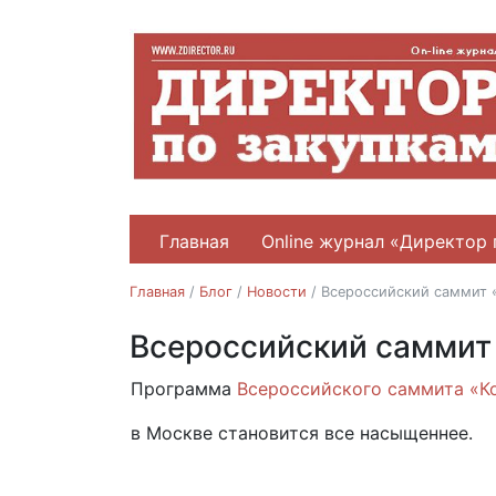
Главная
Online журнал «Директор 
Главная
/
Блог
/
Новости
/
Всероссийский саммит «
Всероссийский саммит 
Новости
Программа
Всероссийского саммита «Ко
28.09.2018
в Москве становится все насыщеннее.