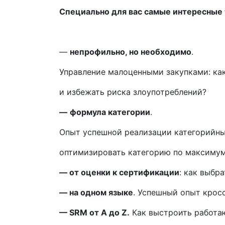
Специально для вас самые интересные
—
непрофильно, но необходимо
.
Управление малоценными закупками: ка
и избежать риска злоупотреблений?
—
формула категории
.
Опыт успешной реализации категорийных
оптимизировать категорию по максиму
—
от оценки к сертификации
: как выбр
—
на одном языке
. Успешный опыт крос
—
SRM от A до Z.
Как выстроить работа