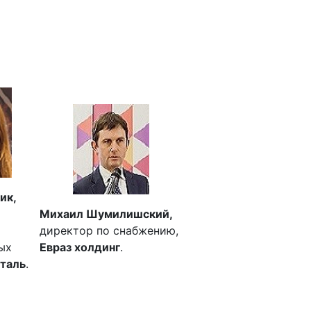
ик,
Михаил Шумилишский,
директор по снабжению,
ых
Евраз холдинг
.
таль
.