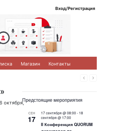
Вход/Регистрация
писка
Магазин
Контакты
Назад
Вперед
8»
Предстоящие мероприятия
6 октября,
17 сентября @ 08:00
-
18
СЕН
17
сентября @ 17:00
II Конференция QUORUM
директоров по