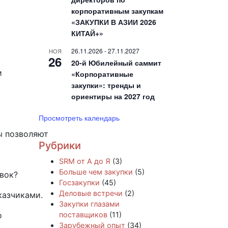
корпоративным закупкам
«ЗАКУПКИ В АЗИИ 2026
КИТАЙ+»
26.11.2026
-
27.11.2027
НОЯ
26
20-й Юбилейный саммит
и
«Корпоративные
закупки»: тренды и
ориентиры на 2027 год
Просмотреть календарь
ы позволяют
Рубрики
SRM от А до Я
(3)
Больше чем закупки
(5)
авок?
Госзакупки
(45)
Деловые встречи
(2)
казчиками.
Закупки глазами
о
поставщиков
(11)
Зарубежный опыт
(34)