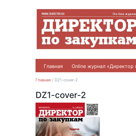
Главная
Online журнал «Директор 
Главная
/
DZ1-cover-2
DZ1-cover-2