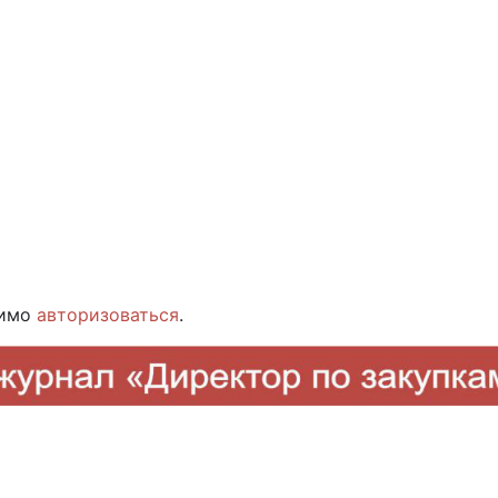
димо
авторизоваться
.