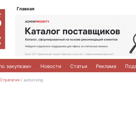
Главная
по закупкам»
Новости
Статьи
Реклама
Под
 Стратегия
/
autsorsing