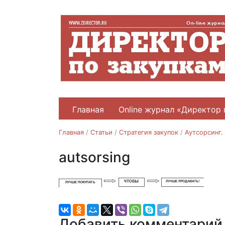
Главная
Online журнал «Директор 
Главная
/
Статьи
/
Стратегия закупок
/
Аутсорсинг.
autsorsing
Добавить комментарий