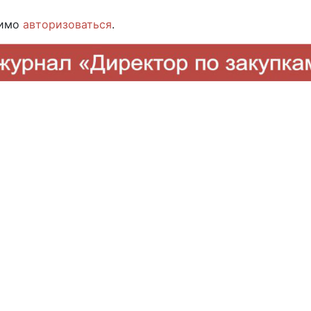
димо
авторизоваться
.