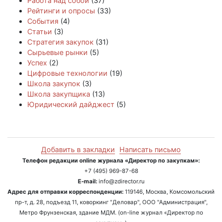
Работа над собой
(37)
Рейтинги и опросы
(33)
События
(4)
Статьи
(3)
Стратегия закупок
(31)
Сырьевые рынки
(5)
Успех
(2)
Цифровые технологии
(19)
Школа закупок
(3)
Школа закупщика
(13)
Юридический дайджест
(5)
Добавить в закладки
Написать письмо
Телефон редакции online журнала «Директор по закупкам»:
+7 (495) 969-87-68
E-mail:
info@zdirector.ru
Адрес для отправки корреспонденции:
119146, Москва, Комсомольский
пр-т, д. 28, подъезд 11, коворкинг "Деловар", ООО "Администрация",
Метро Фрунзенская, здание МДМ. (on-line журнал «Директор по