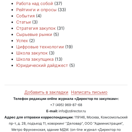
Работа над собой
(37)
Рейтинги и опросы
(33)
События
(4)
Статьи
(3)
Стратегия закупок
(31)
Сырьевые рынки
(5)
Успех
(2)
Цифровые технологии
(19)
Школа закупок
(3)
Школа закупщика
(13)
Юридический дайджест
(5)
Добавить в закладки
Написать письмо
Телефон редакции online журнала «Директор по закупкам»:
+7 (495) 969-87-68
E-mail:
info@zdirector.ru
Адрес для отправки корреспонденции:
119146, Москва, Комсомольский
пр-т, д. 28, подъезд 11, коворкинг "Деловар", ООО "Администрация",
Метро Фрунзенская, здание МДМ. (on-line журнал «Директор по