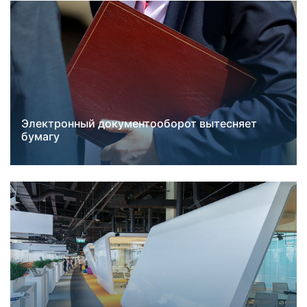
Электронный документооборот вытесняет
Лучшие практики
бумагу
Новости