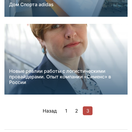
Дом Спорта adidas
Лучшие практики
Новые реалии работы с логистическими
Категорийные закупки
провайдерами. Опыт компании «Сименс» в
Лучшие практики
России
Пагинация
Назад
1
2
3
записей