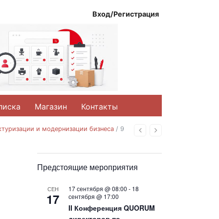
Вход/Регистрация
писка
Магазин
Контакты
уктуризации и модернизации бизнеса
/
9
Назад
Вперед
Предстоящие мероприятия
17 сентября @ 08:00
-
18
СЕН
17
сентября @ 17:00
II Конференция QUORUM
директоров по