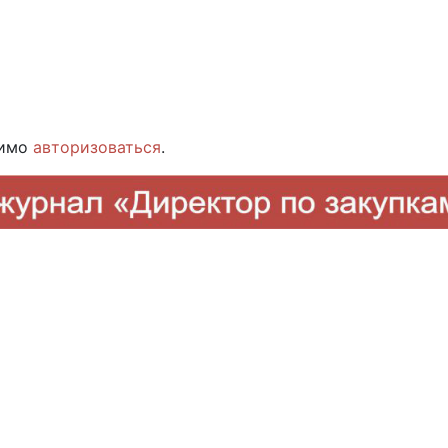
димо
авторизоваться
.