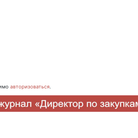
димо
авторизоваться
.