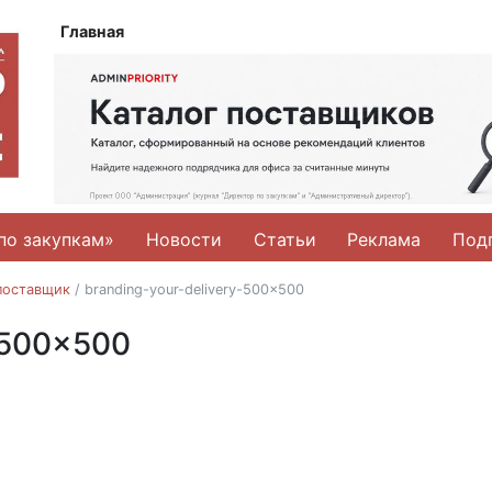
Главная
по закупкам»
Новости
Статьи
Реклама
Под
поставщик
/
branding-your-delivery-500×500
-500×500