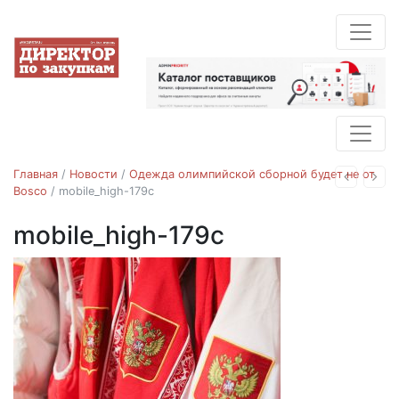
Главная
/
Новости
/
Одежда олимпийской сборной будет не от
Назад
Впе
Bosco
/
mobile_high-179c
mobile_high-179c