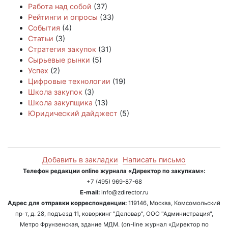
Работа над собой
(37)
Рейтинги и опросы
(33)
События
(4)
Статьи
(3)
Стратегия закупок
(31)
Сырьевые рынки
(5)
Успех
(2)
Цифровые технологии
(19)
Школа закупок
(3)
Школа закупщика
(13)
Юридический дайджест
(5)
Добавить в закладки
Написать письмо
Телефон редакции online журнала «Директор по закупкам»:
+7 (495) 969-87-68
E-mail:
info@zdirector.ru
Адрес для отправки корреспонденции:
119146, Москва, Комсомольский
пр-т, д. 28, подъезд 11, коворкинг "Деловар", ООО "Администрация",
Метро Фрунзенская, здание МДМ. (on-line журнал «Директор по