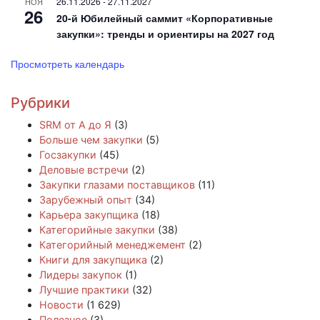
26.11.2026
-
27.11.2027
НОЯ
26
20-й Юбилейный саммит «Корпоративные
закупки»: тренды и ориентиры на 2027 год
Просмотреть календарь
Рубрики
SRM от А до Я
(3)
Больше чем закупки
(5)
Госзакупки
(45)
Деловые встречи
(2)
Закупки глазами поставщиков
(11)
Зарубежный опыт
(34)
Карьера закупщика
(18)
Категорийные закупки
(38)
Категорийный менеджемент
(2)
Книги для закупщика
(2)
Лидеры закупок
(1)
Лучшие практики
(32)
Новости
(1 629)
Полезное
(3)