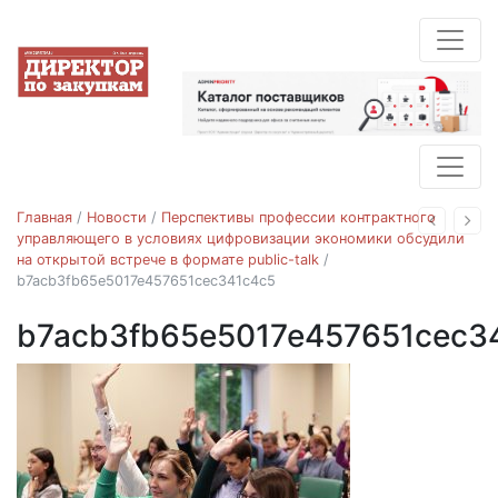
Главная
/
Новости
/
Перспективы профессии контрактного
Назад
Впе
управляющего в условиях цифровизации экономики обсудили
на открытой встрече в формате public-talk
/
b7acb3fb65e5017e457651cec341c4c5
b7acb3fb65e5017e457651cec3