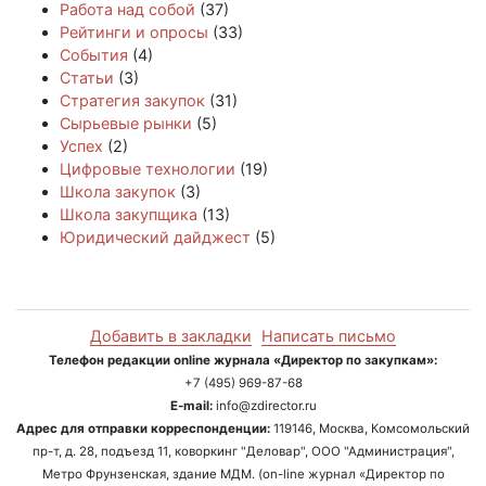
Работа над собой
(37)
Рейтинги и опросы
(33)
События
(4)
Статьи
(3)
Стратегия закупок
(31)
Сырьевые рынки
(5)
Успех
(2)
Цифровые технологии
(19)
Школа закупок
(3)
Школа закупщика
(13)
Юридический дайджест
(5)
Добавить в закладки
Написать письмо
Телефон редакции online журнала «Директор по закупкам»:
+7 (495) 969-87-68
E-mail:
info@zdirector.ru
Адрес для отправки корреспонденции:
119146, Москва, Комсомольский
пр-т, д. 28, подъезд 11, коворкинг "Деловар", ООО "Администрация",
Метро Фрунзенская, здание МДМ. (on-line журнал «Директор по