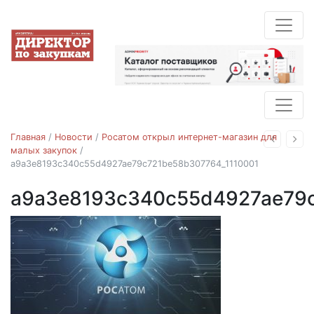
Главная
/
Новости
/
Росатом открыл интернет-магазин для
Назад
Впе
малых закупок
/
a9a3e8193c340c55d4927ae79c721be58b307764_1110001
a9a3e8193c340c55d4927ae79c