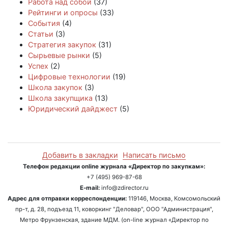
Работа над собой
(37)
Рейтинги и опросы
(33)
События
(4)
Статьи
(3)
Стратегия закупок
(31)
Сырьевые рынки
(5)
Успех
(2)
Цифровые технологии
(19)
Школа закупок
(3)
Школа закупщика
(13)
Юридический дайджест
(5)
Добавить в закладки
Написать письмо
Телефон редакции online журнала «Директор по закупкам»:
+7 (495) 969-87-68
E-mail:
info@zdirector.ru
Адрес для отправки корреспонденции:
119146, Москва, Комсомольский
пр-т, д. 28, подъезд 11, коворкинг "Деловар", ООО "Администрация",
Метро Фрунзенская, здание МДМ. (on-line журнал «Директор по