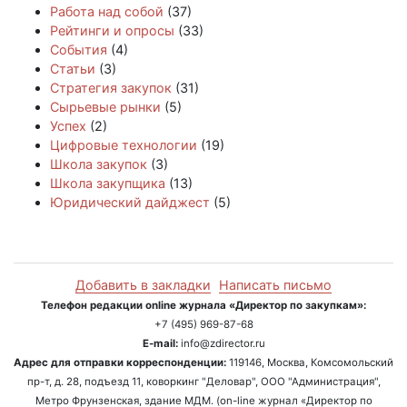
Работа над собой
(37)
Рейтинги и опросы
(33)
События
(4)
Статьи
(3)
Стратегия закупок
(31)
Сырьевые рынки
(5)
Успех
(2)
Цифровые технологии
(19)
Школа закупок
(3)
Школа закупщика
(13)
Юридический дайджест
(5)
Добавить в закладки
Написать письмо
Телефон редакции online журнала «Директор по закупкам»:
+7 (495) 969-87-68
E-mail:
info@zdirector.ru
Адрес для отправки корреспонденции:
119146, Москва, Комсомольский
пр-т, д. 28, подъезд 11, коворкинг "Деловар", ООО "Администрация",
Метро Фрунзенская, здание МДМ. (on-line журнал «Директор по