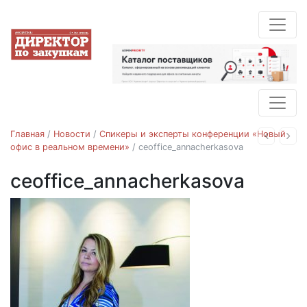
Главная
/
Новости
/
Спикеры и эксперты конференции «Новый
Назад
Впе
офис в реальном времени»
/
ceoffice_annacherkasova
ceoffice_annacherkasova