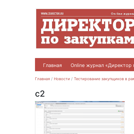
Главная
Online журнал «Директор 
Главная
/
Новости
/
Тестирование закупщиков в р
с2