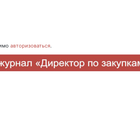
димо
авторизоваться
.