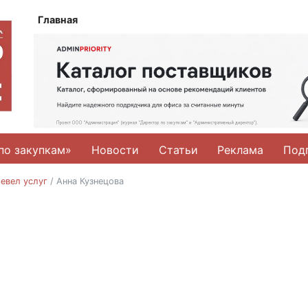
Главная
по закупкам»
Новости
Статьи
Реклама
Под
евел услуг
/
Анна Кузнецова