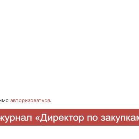
димо
авторизоваться
.