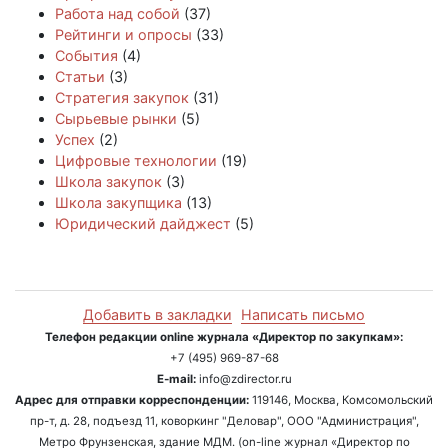
Работа над собой
(37)
Рейтинги и опросы
(33)
События
(4)
Статьи
(3)
Стратегия закупок
(31)
Сырьевые рынки
(5)
Успех
(2)
Цифровые технологии
(19)
Школа закупок
(3)
Школа закупщика
(13)
Юридический дайджест
(5)
Добавить в закладки
Написать письмо
Телефон редакции online журнала «Директор по закупкам»:
+7 (495) 969-87-68
E-mail:
info@zdirector.ru
Адрес для отправки корреспонденции:
119146, Москва, Комсомольский
пр-т, д. 28, подъезд 11, коворкинг "Деловар", ООО "Администрация",
Метро Фрунзенская, здание МДМ. (on-line журнал «Директор по