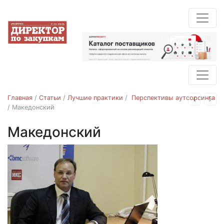
Главная
/
Статьи
/
Лучшие практики
/
Перспективы аутсорсинга
Назад
Впе
/
Македонский
Македонский