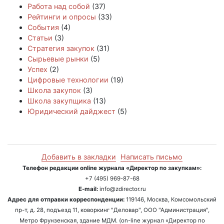
Работа над собой
(37)
Рейтинги и опросы
(33)
События
(4)
Статьи
(3)
Стратегия закупок
(31)
Сырьевые рынки
(5)
Успех
(2)
Цифровые технологии
(19)
Школа закупок
(3)
Школа закупщика
(13)
Юридический дайджест
(5)
Добавить в закладки
Написать письмо
Телефон редакции online журнала «Директор по закупкам»:
+7 (495) 969-87-68
E-mail:
info@zdirector.ru
Адрес для отправки корреспонденции:
119146, Москва, Комсомольский
пр-т, д. 28, подъезд 11, коворкинг "Деловар", ООО "Администрация",
Метро Фрунзенская, здание МДМ. (on-line журнал «Директор по